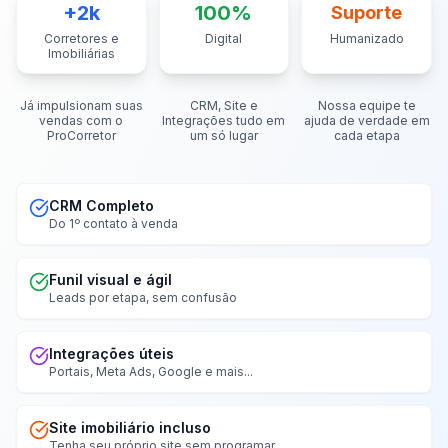
+2k
100%
Suporte
Corretores e
Digital
Humanizado
Imobiliárias
Já impulsionam suas
CRM, Site e
Nossa equipe te
vendas com o
Integrações tudo em
ajuda de verdade em
ProCorretor
um só lugar
cada etapa
CRM Completo
Do 1º contato à venda
Funil visual e ágil
Leads por etapa, sem confusão
Integrações úteis
Portais, Meta Ads, Google e mais...
Site imobiliário incluso
Tenha seu próprio site sem programar